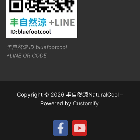
丰自然涼 ID bluefootcool
+LINE QR CODE
Copyright © 2026 丰自然涼NaturalCool –
Powered by
Customify
.