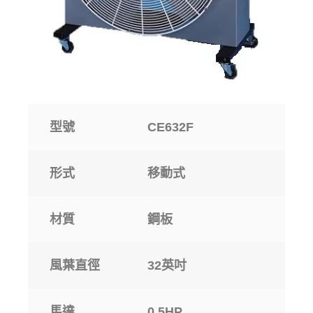
型號
CE632F
形式
移動式
材質
鋼板
風葉直徑
32英吋
馬達
0.5HP