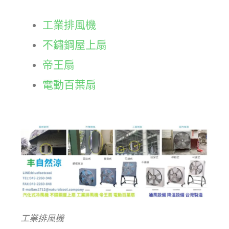
工業排風機
不鏽鋼屋上扇
帝王扇
電動百葉扇
工業排風機