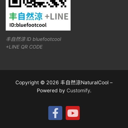
丰自然涼 ID bluefootcool
+LINE QR CODE
Copyright © 2026 丰自然涼NaturalCool –
Powered by
Customify
.